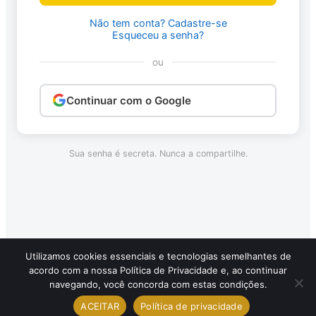
Não tem conta? Cadastre-se
Esqueceu a senha?
ou
Continuar com o Google
Sua senha é secreta. Nunca a compartilhe.
Utilizamos cookies essenciais e tecnologias semelhantes de
acordo com a nossa Política de Privacidade e, ao continuar
navegando, você concorda com estas condições.
ACEITAR
Política de privacidade