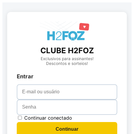
CLUBE H2FOZ
Exclusivos para assinantes!
Descontos e sorteios!
Entrar
Continuar conectado
Continuar