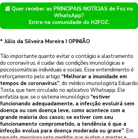
📰 Quer receber as PRINCIPAIS NOTÍCIAS de Foz no
WhatsApp?
Entre na comunidade do H2FOZ.
* Júlio da Silveira Moreira I OPINIÃO
Tão importante quanto evitar o contágio e alastramento
do coronavírus, é cuidar das condições imunológicas e
psicossomáticas individuais e sociais. Esse entendimento é
reforçamento pelo artigo
“Melhorar a imunidade em
tempos de coronavírus”
, do médico imunologista Eduardo
Tosta, que tem circulado no aplicativo Whatsapp. Ele
enfatiza que, se o sistema imunológico
“estiver
funcionando adequadamente, a infecção evoluirá sem
doença ou com doença leve, como acontece com a
grande maioria dos casos; se estiver com seu
funcionamento comprometido, a tendência é que a
infecção evolua para doença moderada ou grave”
. Em
seguida, menciona sete medidas que ajudam a manter e