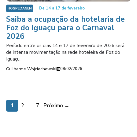
De 14 a 17 de fevereiro
HOSPEDAGEM
Saiba a ocupação da hotelaria de
Foz do Iguaçu para o Carnaval
2026
Período entre os dias 14 e 17 de fevereiro de 2026 será
de intensa movimentação na rede hoteleira de Foz do
Iguaçu.
Guilherme Wojciechowski
08/02/2026
Page
Page
Page
1
2
…
7
Próximo
→