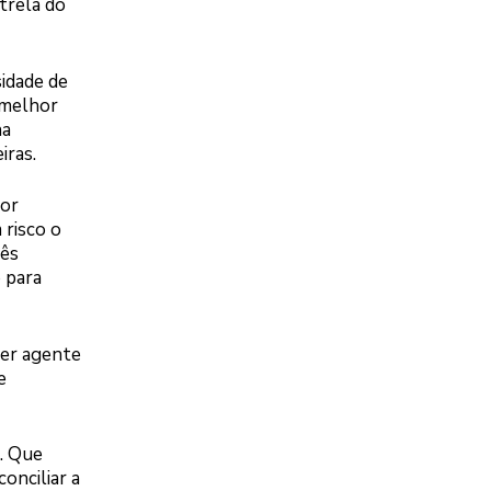
trela do
sidade de
 melhor
na
iras.
por
 risco o
rês
 para
uer agente
e
. Que
onciliar a