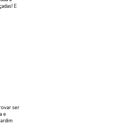
çadas! E
rovar ser
a e
Jardim