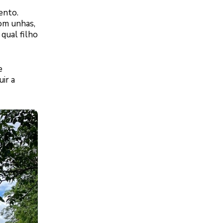
ento.
om unhas,
 qual filho
e
ir a