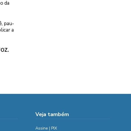
ão da
ê, pau-
licar a
FOZ.
Veja também
Assine | PIX