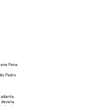
rlene Pena
dio Pedro
adiante,
 deveria