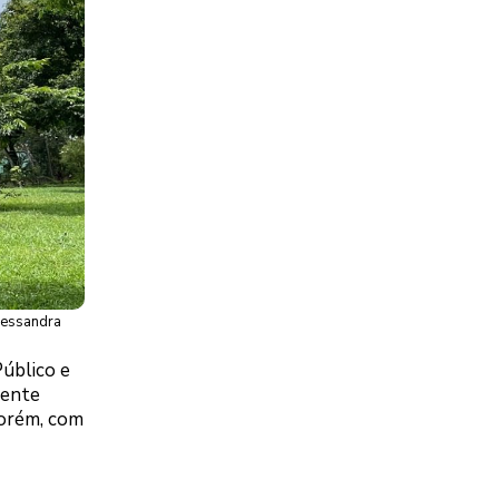
Alessandra
Público e
mente
Porém, com