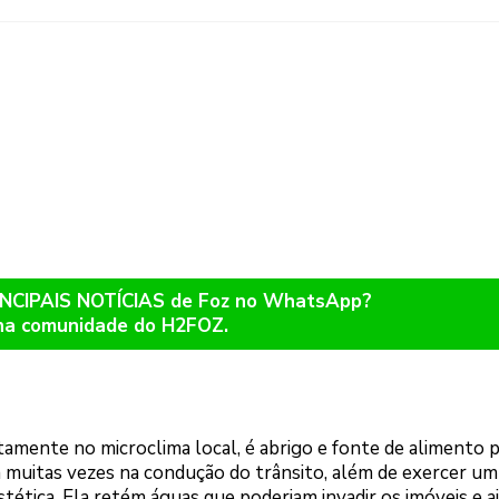
RINCIPAIS NOTÍCIAS de Foz no WhatsApp?
na comunidade do H2FOZ.
etamente no microclima local, é abrigo e fonte de alimento 
a muitas vezes na condução do trânsito, além de exercer um
tética. Ela retém águas que poderiam invadir os imóveis e a