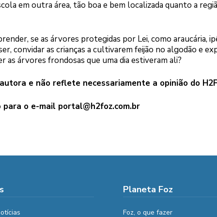
ola em outra área, tão boa e bem localizada quanto a regi
prender, se as árvores protegidas por Lei, como araucária, ip
er, convidar as crianças a cultivarem feijão no algodão e exp
r as árvores frondosas que uma dia estiveram ali?
 autora e não reflete necessariamente a opinião do H2
o para o e-mail
portal@h2foz.com.br
s
Planeta Foz
otícias
Foz, o que fazer