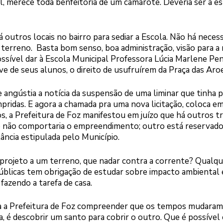
al, merece toda benfeitoria de um camarote. Deveria ser a es
 outros locais no bairro para sediar a Escola. Não há neces
terreno. Basta bom senso, boa administração, visão para a
ossível dar à Escola Municipal Professora Lúcia Marlene Pe
ive de seus alunos, o direito de usufruírem da Praça das Aroe
angústia a notícia da suspensão de uma liminar que tinha 
mpridas. E agora a chamada pra uma nova licitação, coloca em
, a Prefeitura de Foz manifestou em juízo que há outros t
e não comportaria o empreendimento; outro está reservado
tância estipulada pelo Município.
 projeto a um terreno, que nadar contra a corrente? Qualq
públicas tem obrigação de estudar sobre impacto ambiental 
fazendo a tarefa de casa.
eja a Prefeitura de Foz compreender que os tempos mudaram
, é descobrir um santo para cobrir o outro. Que é possível c