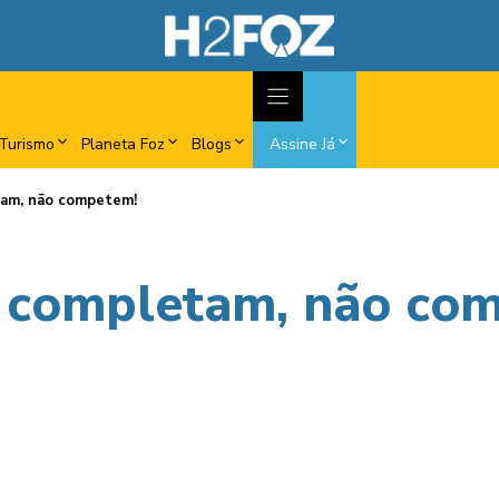
Turismo
Planeta Foz
Blogs
Assine Já
tam, não competem!
e completam, não co