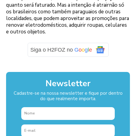
quanto será faturado. Mas a intenção é atrairnão só
os brasileiros como também paraguaios de outras
localidades, que podem aproveitar as promoções para
renovar eletrodomésticos, adquirir roupas, celulares
e outros objetos.
Siga o H2FOZ no
G
o
o
g
l
e
Newsletter
Cadastre-se na nossa newsletter e fique por dentro
do que realmente importa.