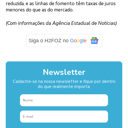
reduzida, e as linhas de fomento têm taxas de juros
menores do que as do mercado.
(Com informações da Agência Estadual de Notícias)
Siga o H2FOZ no
G
o
o
g
l
e
Newsletter
Cadastre-se na nossa newsletter e fique por dentro
do que realmente importa.