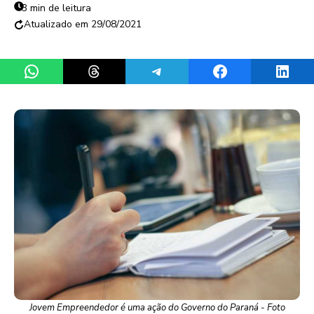
3 min de leitura
29/08/2021
Share on WhatsApp
Share on Threads
Share on Telegram
Share on Facebook
Share 
Jovem Empreendedor é uma ação do Governo do Paraná - Foto