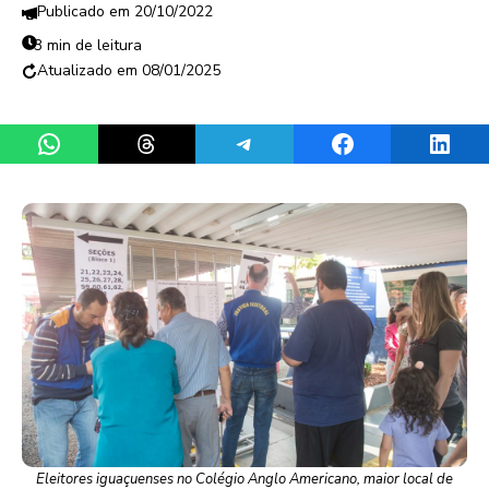
20/10/2022
3 min de leitura
08/01/2025
Share on WhatsApp
Share on Threads
Share on Telegram
Share on Facebook
Share 
Eleitores iguaçuenses no Colégio Anglo Americano, maior local de