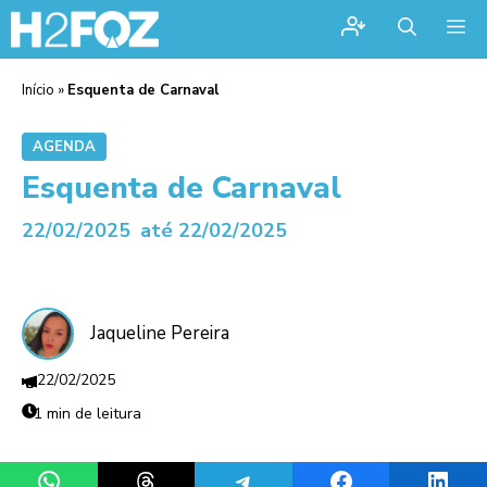
Me
Início
»
Esquenta de Carnaval
AGENDA
Esquenta de Carnaval
22/02/2025
até 22/02/2025
Jaqueline Pereira
22/02/2025
1 min de leitura
Share on WhatsApp
Share on Threads
Share on Telegram
Share on Facebook
Share 