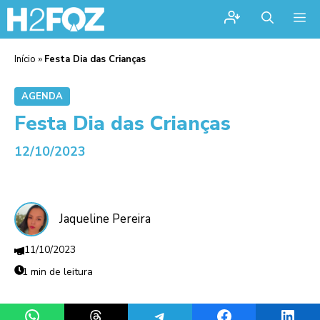
Me
Início
»
Festa Dia das Crianças
AGENDA
Festa Dia das Crianças
12/10/2023
Jaqueline Pereira
11/10/2023
1 min de leitura
Share on WhatsApp
Share on Threads
Share on Telegram
Share on Facebook
Share 