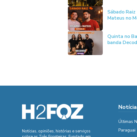
Sábado Raiz
Mateus no Me
Quinta no Ba
banda Deco
Notícia
Últimas N
Paraguai
Notícias, opiniões, histórias e serviços
sobre as Três Fronteiras. Fundado em