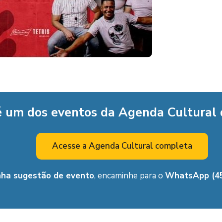
é um dos eventos da Agenda Cultural
Acesse a Agenda Cultural completa
nha sugestão de evento
, encaminhe para o
WhatsApp (45