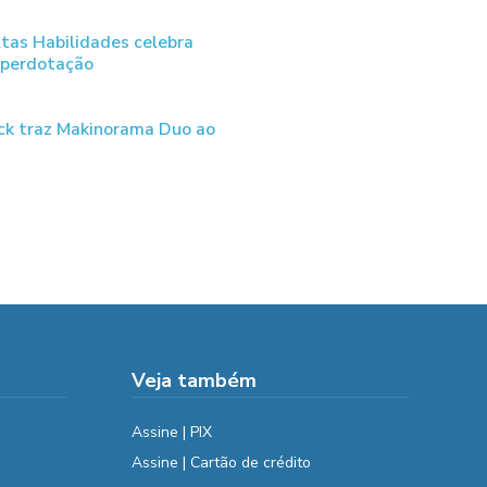
tas Habilidades celebra
uperdotação
ck traz Makinorama Duo ao
Veja também
Assine | PIX
Assine | Cartão de crédito