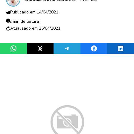
14/04/2021
2 min de leitura
25/04/2021
Share on WhatsApp
Share on Threads
Share on Telegram
Share on Facebook
Share 