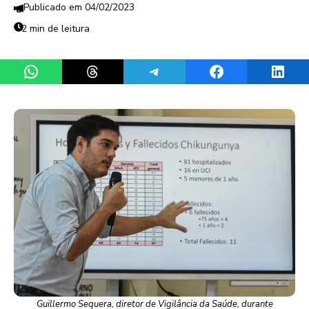
04/02/2023
2 min de leitura
Share on WhatsApp
Share on Threads
Share on Telegram
Share on Facebook
Share 
Guillermo Sequera, diretor de Vigilância da Saúde, durante