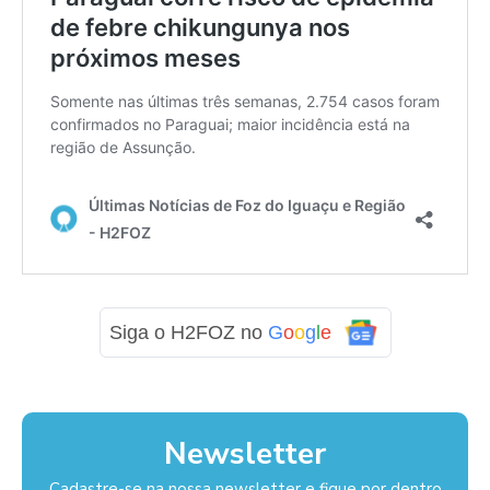
Siga o H2FOZ no
G
o
o
g
l
e
Newsletter
Cadastre-se na nossa newsletter e fique por dentro