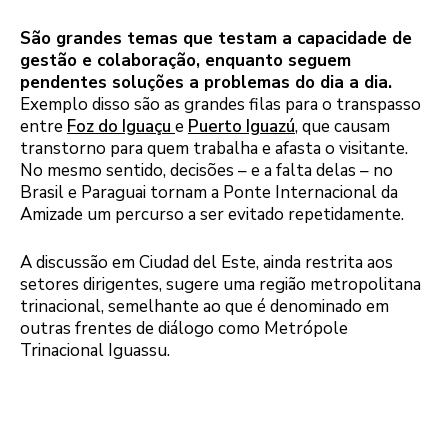
São grandes temas que testam a capacidade de
gestão e colaboração, enquanto seguem
pendentes soluções a problemas do dia a dia.
Exemplo disso são as grandes filas para o transpasso
entre
Foz do Iguaçu
e
Puerto Iguazú
, que causam
transtorno para quem trabalha e afasta o visitante.
No mesmo sentido, decisões – e a falta delas – no
Brasil e Paraguai tornam a Ponte Internacional da
Amizade um percurso a ser evitado repetidamente.
A discussão em Ciudad del Este, ainda restrita aos
setores dirigentes, sugere uma região metropolitana
trinacional, semelhante ao que é denominado em
outras frentes de diálogo como Metrópole
Trinacional Iguassu.
Trata-se de enxergar as Três
Fronteiras como território único na construção de
políticas públicas que levem à melhoria da qualidade
de vida da população.