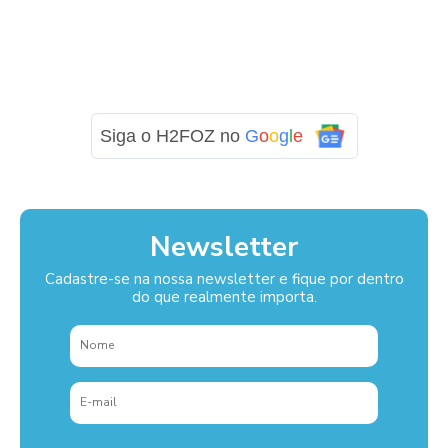
Siga o H2FOZ no
G
o
o
g
l
e
Newsletter
Cadastre-se na nossa newsletter e fique por dentro
do que realmente importa.