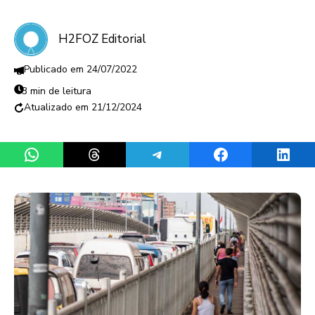
H2FOZ Editorial
24/07/2022
3 min de leitura
21/12/2024
Share on WhatsApp
Share on Threads
Share on Telegram
Share on Facebook
Share 