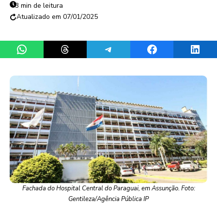
3 min de leitura
07/01/2025
Share on WhatsApp
Share on Threads
Share on Telegram
Share on Facebook
Share 
Fachada do Hospital Central do Paraguai, em Assunção. Foto:
Gentileza/Agência Pública IP