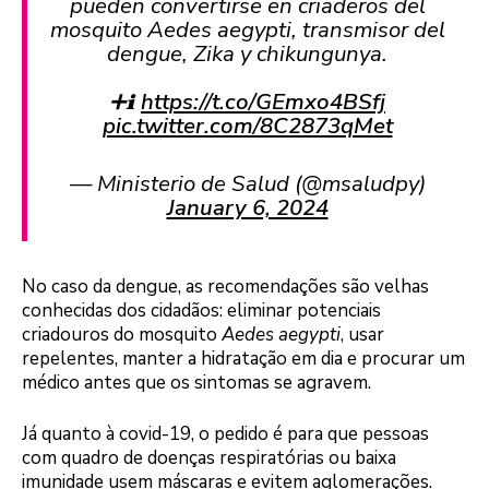
pueden convertirse en criaderos del
mosquito Aedes aegypti, transmisor del
dengue, Zika y chikungunya.
➕ℹ️
https://t.co/GEmxo4BSfj
pic.twitter.com/8C2873qMet
— Ministerio de Salud (@msaludpy)
January 6, 2024
No caso da dengue, as recomendações são velhas
conhecidas dos cidadãos: eliminar potenciais
criadouros do mosquito
Aedes aegypti
, usar
repelentes, manter a hidratação em dia e procurar um
médico antes que os sintomas se agravem.
Já quanto à covid-19, o pedido é para que pessoas
com quadro de doenças respiratórias ou baixa
imunidade usem máscaras e evitem aglomerações.