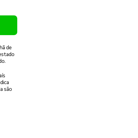
hã de
 estado
do.
aís
dica
da são