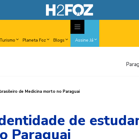
Turismo
Planeta Foz
Blogs
Assine Já
Parag
brasileiro de Medicina morto no Paraguai
identidade de estudan
o Paraguai