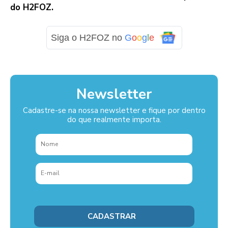
do H2FOZ.
Siga o H2FOZ no
G
o
o
g
l
e
Newsletter
Cadastre-se na nossa newsletter e fique por dentro
do que realmente importa.