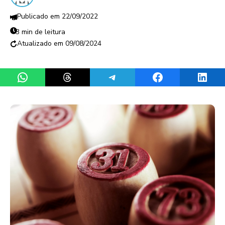
22/09/2022
3 min de leitura
09/08/2024
Share on WhatsApp
Share on Threads
Share on Telegram
Share on Facebook
Share 