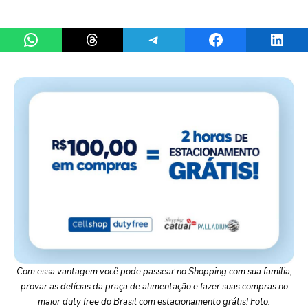
Share on WhatsApp
Share on Threads
Share on Telegram
Share on Facebook
Share 
Com essa vantagem você pode passear no Shopping com sua família,
provar as delícias da praça de alimentação e fazer suas compras no
maior duty free do Brasil com estacionamento grátis! Foto: