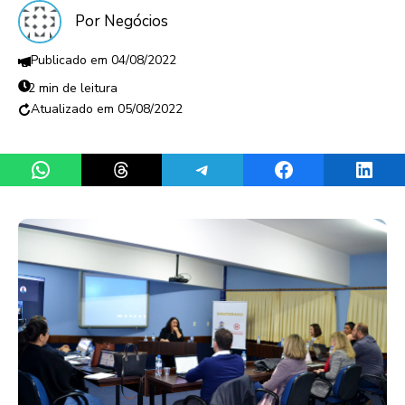
Por Negócios
04/08/2022
2 min de leitura
05/08/2022
Share on WhatsApp
Share on Threads
Share on Telegram
Share on Facebook
Share 