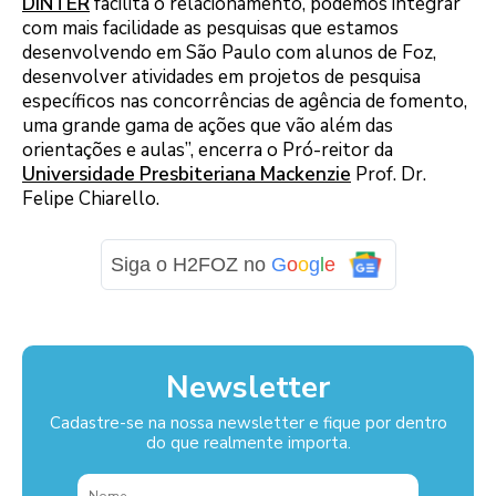
DINTER
facilita o relacionamento, podemos integrar
com mais facilidade as pesquisas que estamos
desenvolvendo em São Paulo com alunos de Foz,
desenvolver atividades em projetos de pesquisa
específicos nas concorrências de agência de fomento,
uma grande gama de ações que vão além das
orientações e aulas”, encerra o Pró-reitor da
Universidade Presbiteriana Mackenzie
Prof. Dr.
Felipe Chiarello.
Siga o H2FOZ no
G
o
o
g
l
e
Newsletter
Cadastre-se na nossa newsletter e fique por dentro
do que realmente importa.