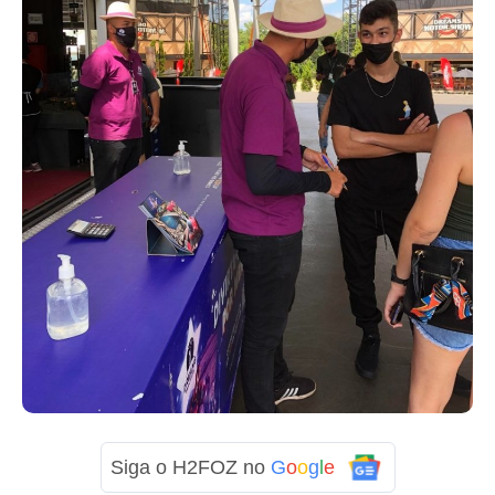
Siga o H2FOZ no
G
o
o
g
l
e