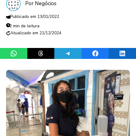
Por Negócios
13/01/2022
2 min de leitura
21/12/2024
Share on WhatsApp
Share on Threads
Share on Telegram
Share on Facebook
Share 