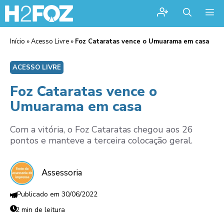
Me
Início
»
Acesso Livre
»
Foz Cataratas vence o Umuarama em casa
ACESSO LIVRE
Foz Cataratas vence o
Umuarama em casa
Com a vitória, o Foz Cataratas chegou aos 26
pontos e manteve a terceira colocação geral.
Assessoria
30/06/2022
2 min de leitura