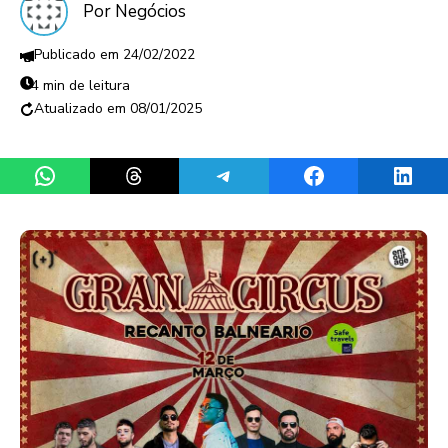
Por Negócios
24/02/2022
4 min de leitura
08/01/2025
Share on WhatsApp
Share on Threads
Share on Telegram
Share on Facebook
Share 