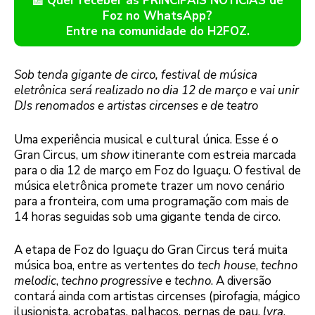
📰 Quer receber as PRINCIPAIS NOTÍCIAS de
Foz no WhatsApp?
Entre na comunidade do H2FOZ.
Sob tenda gigante de circo, festival de música
eletrônica será realizado no dia 12 de março e vai unir
DJs renomados e artistas circenses e de teatro
Uma experiência musical e cultural única. Esse é o
Gran Circus, um
show
itinerante com estreia marcada
para o dia 12 de março em Foz do Iguaçu. O festival de
música eletrônica promete trazer um novo cenário
para a fronteira, com uma programação com mais de
14 horas seguidas sob uma gigante tenda de circo.
A etapa de Foz do Iguaçu do Gran Circus terá muita
música boa, entre as vertentes do
tech house
,
techno
melodic
,
techno progressive
e
techno
. A diversão
contará ainda com artistas circenses (pirofagia, mágico
ilusionista, acrobatas, palhaços, pernas de pau,
lyra
,