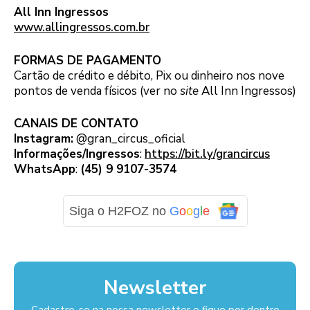
All Inn Ingressos
www.allingressos.com.br
FORMAS DE PAGAMENTO
Cartão de crédito e débito, Pix ou dinheiro nos nove
pontos de venda físicos (ver no
site
All Inn Ingressos)
CANAIS DE CONTATO
Instagram:
@gran_circus_oficial
Informações/Ingressos
:
https://bit.ly/grancircus
WhatsApp
:
(45) 9 9107-3574
Siga o H2FOZ no
G
o
o
g
l
e
Newsletter
Cadastre-se na nossa newsletter e fique por dentro