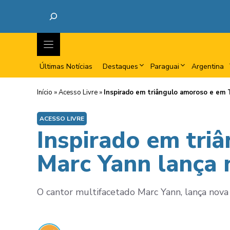
Últimas Notícias
Destaques
Paraguai
Argentina
Início
»
Acesso Livre
»
Inspirado em triângulo amoroso e em T
ACESSO LIVRE
Inspirado em tri
Marc Yann lança 
O cantor multifacetado Marc Yann, lança nova