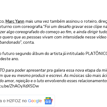
co,
Marc Yann
mais uma vez também assinou o roteiro, direç
noturno com coreografia.
“Foi um desafio gravar esse clipe n
er algo coreografado do começo ao fim, e ainda dirigir tudo 
e quero que as pessoas vivam com intensidade nesse vídeo
 abandonado”
, conta.
 futuro segundo álbum do artista já intitulado PLATÔNIC
deste ano.
TO para poder apresentar pra galera essa nova etapa da m
um que eu mesmo produzi e escrevi. As músicas são mais áci
do amor, rejeição e o luto envolvendo esses relacionamento
outu.be/ZhAOyXdXSDw
ga o H2FOZ no
G
o
o
g
l
e