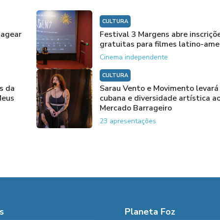
CULTURA
nagear
Festival 3 Margens abre inscriçõ
gratuitas para filmes latino-ame
Cinema independente
CULTURA
s da
Sarau Vento e Movimento levará
Meus
cubana e diversidade artística a
Mercado Barrageiro
23 apresentações
s
Planeta Foz