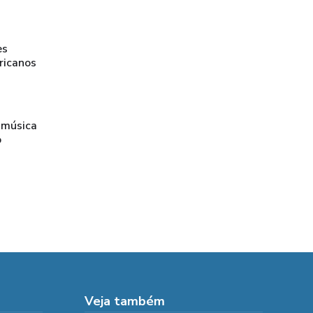
es
ricanos
 música
o
Veja também