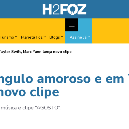
Turismo
Planeta Foz
Blogs
Assine Já
aylor Swift, Marc Yann lança novo clipe
ângulo amoroso e em 
novo clipe
 música e clipe “AGOSTO”.