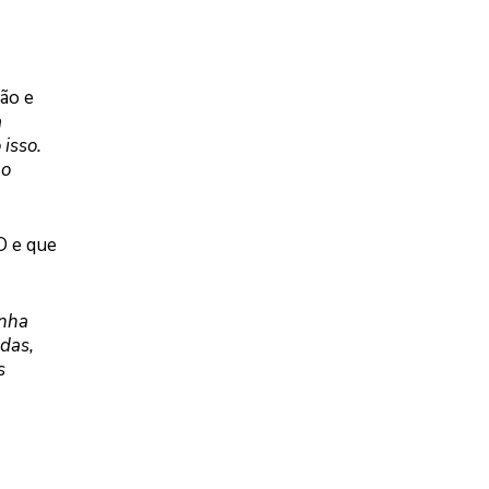
ão e
a
isso.
 o
O e que
inha
das,
s