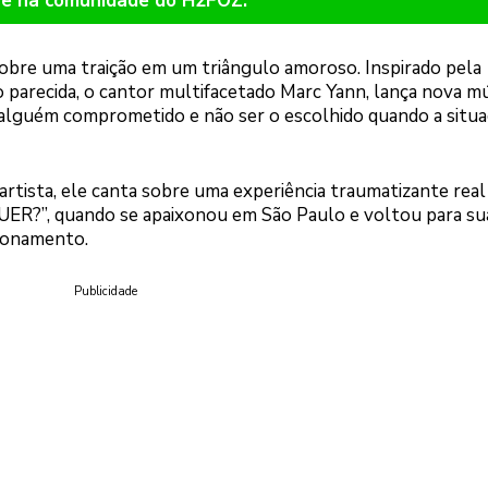
re na comunidade do H2FOZ.
sobre uma traição em um triângulo amoroso. Inspirado pela
 parecida, o cantor multifacetado Marc Yann, lança nova mú
alguém comprometido e não ser o escolhido quando a situa
artista, ele canta sobre uma experiência traumatizante real
UER?”, quando se apaixonou em São Paulo e voltou para sua
cionamento.
Publicidade