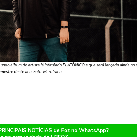
undo álbum do artista já intitulado PLATÔNICO e que será lançado ainda no
emestre deste ano. Foto: Marc Yann.
 PRINCIPAIS NOTÍCIAS de Foz no WhatsApp?