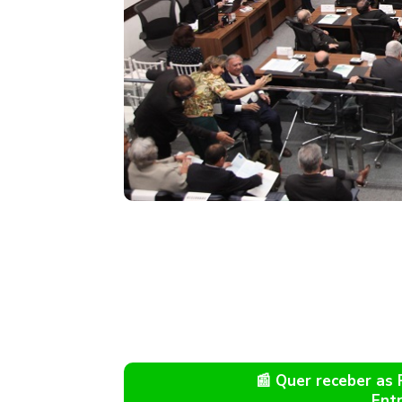
📰 Quer receber as
Ent