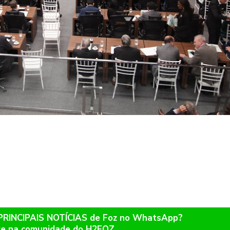
 PRINCIPAIS NOTÍCIAS de Foz no WhatsApp?
re na comunidade do H2FOZ.