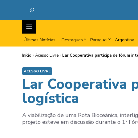
Últimas Notícias
Destaques
Paraguai
Argentina
Início
»
Acesso Livre
»
Lar Cooperativa participa de fórum int
ACESSO LIVRE
Lar Cooperativa p
logística
A viabilização de uma Rota Bioceânica, interli
projeto esteve em discussão durante o 1º Fóru