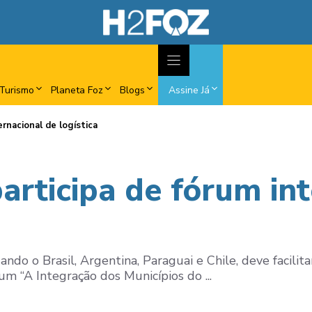
Turismo
Planeta Foz
Blogs
Assine Já
ernacional de logística
articipa de fórum in
gando o Brasil, Argentina, Paraguai e Chile, deve facil
m “A Integração dos Municípios do ...