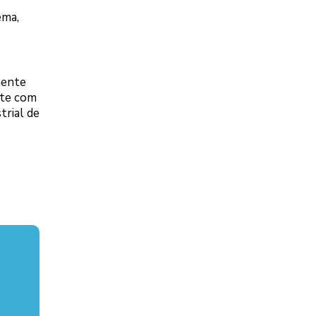
ema,
mente
nte com
trial de