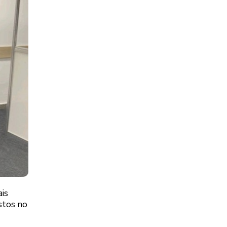
ais
stos no