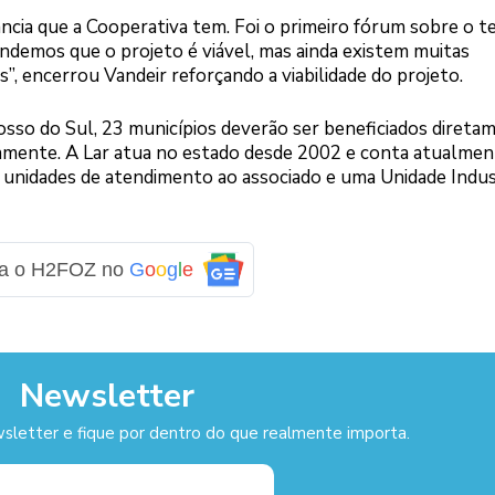
ncia que a Cooperativa tem. Foi o primeiro fórum sobre o t
ndemos que o projeto é viável, mas ainda existem muitas
”, encerrou Vandeir reforçando a viabilidade do projeto.
sso do Sul, 23 municípios deverão ser beneficiados direta
tamente. A Lar atua no estado desde 2002 e conta atualme
 unidades de atendimento ao associado e uma Unidade Indus
ga o H2FOZ no
G
o
o
g
l
e
Newsletter
sletter e fique por dentro do que realmente importa.