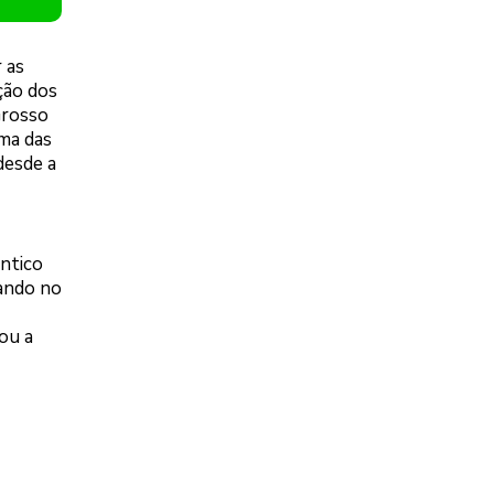
r as
ção dos
Grosso
ma das
desde a
ântico
sando no
ou a