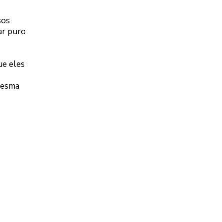
sos
ar puro
ue eles
 mesma