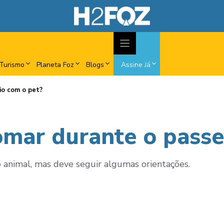
Turismo
Planeta Foz
Blogs
Assine Já
io com o pet?
omar durante o passe
 animal, mas deve seguir algumas orientações.