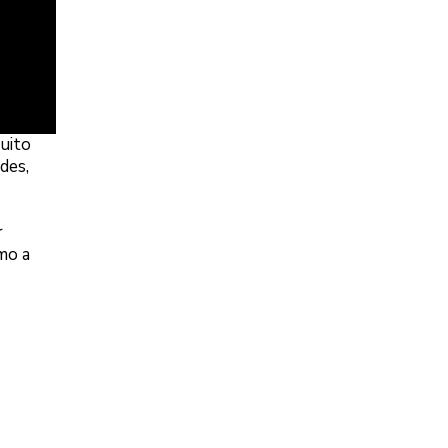
muito
des,
r
mo a