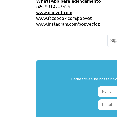
WhatsApp para agendamento
(45) 99142-2526
www.popvet.com
www.facebook.com/popvet
www.instagram.com/popvetfoz
Si
Cadastre-se na nossa new