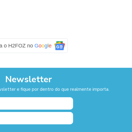
ga o H2FOZ no
G
o
o
g
l
e
Newsletter
sletter e fique por dentro do que realmente importa.