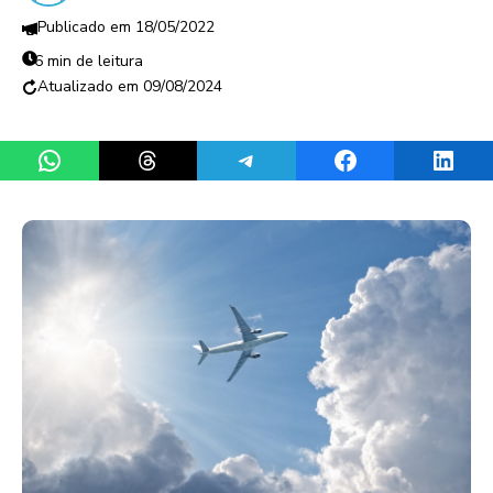
18/05/2022
6 min de leitura
09/08/2024
Share on WhatsApp
Share on Threads
Share on Telegram
Share on Facebook
Share 