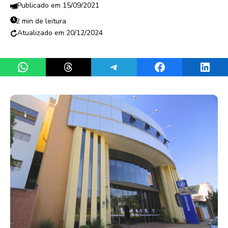
15/09/2021
2 min de leitura
20/12/2024
Share on WhatsApp
Share on Threads
Share on Telegram
Share on Facebook
Share 