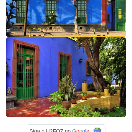
Siga o H2FOZ no
G
o
o
g
l
e