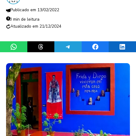
13/02/2022
3 min de leitura
21/12/2024
Share on WhatsApp
Share on Threads
Share on Telegram
Share on Facebook
Share 