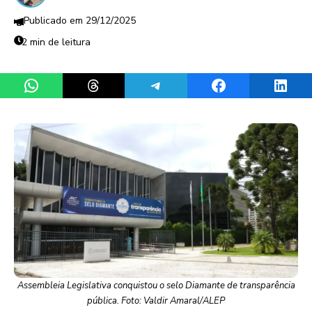
29/12/2025
2 min de leitura
Share on WhatsApp
Share on Threads
Share on Telegram
Share on Facebook
Share 
Assembleia Legislativa conquistou o selo Diamante de transparência
pública. Foto: Valdir Amaral/ALEP