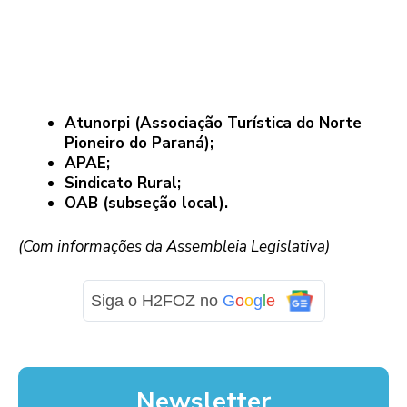
Atunorpi (Associação Turística do Norte
Pioneiro do Paraná);
APAE;
Sindicato Rural;
OAB (subseção local).
(Com informações da Assembleia Legislativa)
Siga o H2FOZ no
G
o
o
g
l
e
Newsletter