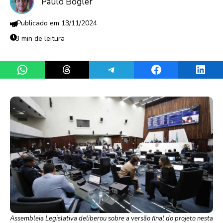
Paulo Bogler
13/11/2024
3 min de leitura
Share on WhatsApp
Share on Threads
Share on Telegram
Share on Facebook
Share 
Assembleia Legislativa deliberou sobre a versão final do projeto nesta