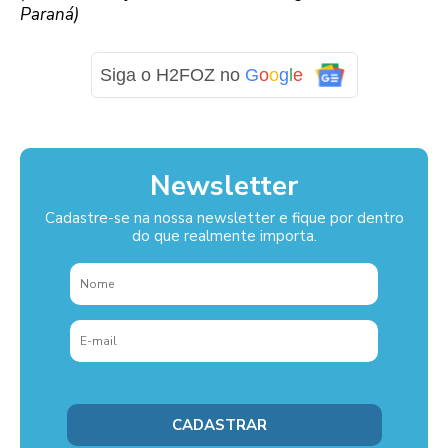
Paraná)
Siga o H2FOZ no
G
o
o
g
l
e
Newsletter
Cadastre-se na nossa newsletter e fique por dentro
do que realmente importa.