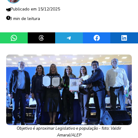
15/12/2025
3 min de leitura
Share on WhatsApp
Share on Threads
Share on Telegram
Share on Facebook
Share 
Objetivo é aproximar Legislativo e população - foto: Valdir
Amaral/ALEP