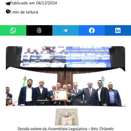
04/12/2024
3 min de leitura
Share on WhatsApp
Share on Threads
Share on Telegram
Share on Facebook
Share 
Sessão solene da Assembleia Legislativa – foto: Orlando