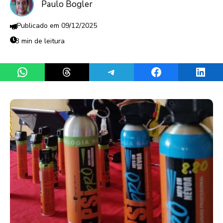
Paulo Bogler
09/12/2025
3 min de leitura
Share on WhatsApp
Share on Threads
Share on Telegram
Share on Facebook
Share 