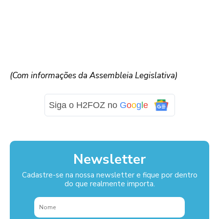
(Com informações da Assembleia Legislativa)
Siga o H2FOZ no
G
o
o
g
l
e
Newsletter
Cadastre-se na nossa newsletter e fique por dentro
do que realmente importa.