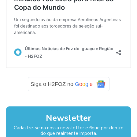
Siga o H2FOZ no
G
o
o
g
l
e
Newsletter
Cadastre-se na nossa newsletter e fique por dentro
do que realmente importa.