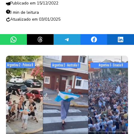
15/12/2022
3 min de leitura
03/01/2025
Share on WhatsApp
Share on Threads
Share on Telegram
Share on Facebook
Share 