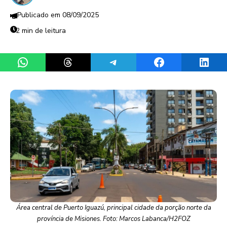
08/09/2025
2 min de leitura
Share on WhatsApp
Share on Threads
Share on Telegram
Share on Facebook
Share 
Área central de Puerto Iguazú, principal cidade da porção norte da
província de Misiones. Foto: Marcos Labanca/H2FOZ