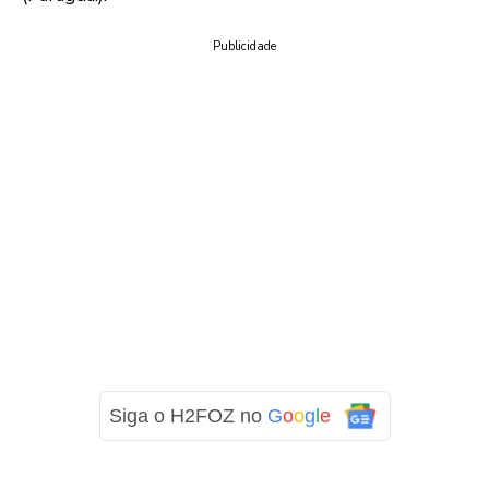
Publicidade
Siga o H2FOZ no
G
o
o
g
l
e