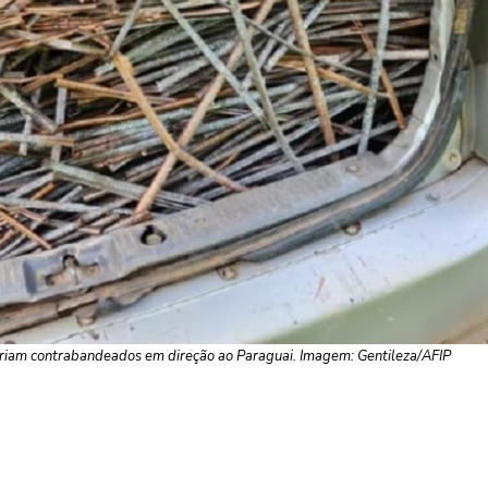
eriam contrabandeados em direção ao Paraguai. Imagem: Gentileza/AFIP