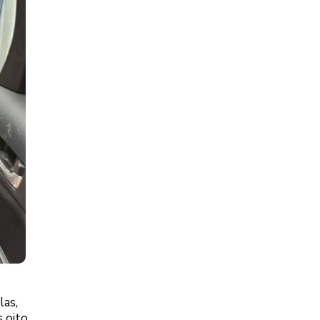
las,
s oito