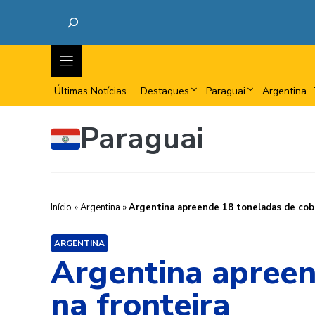
Últimas Notícias
Destaques
Paraguai
Argentina
Paraguai
Início
»
Argentina
»
Argentina apreende 18 toneladas de cobr
ARGENTINA
Argentina apreen
na fronteira