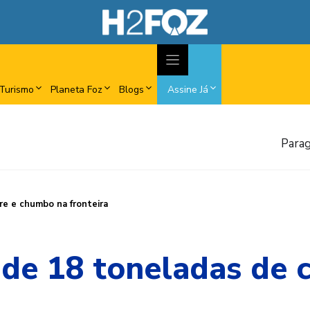
Turismo
Planeta Foz
Blogs
Assine Já
Parag
e e chumbo na fronteira
de 18 toneladas de 