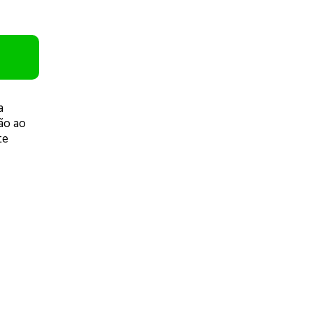
a
ão ao
te