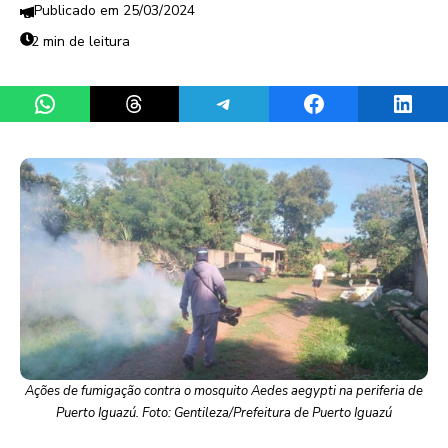
25/03/2024
2 min de leitura
Share on WhatsApp
Share on Threads
Share on Telegram
Share on Facebook
Share 
Ações de fumigação contra o mosquito Aedes aegypti na periferia de
Puerto Iguazú. Foto: Gentileza/Prefeitura de Puerto Iguazú