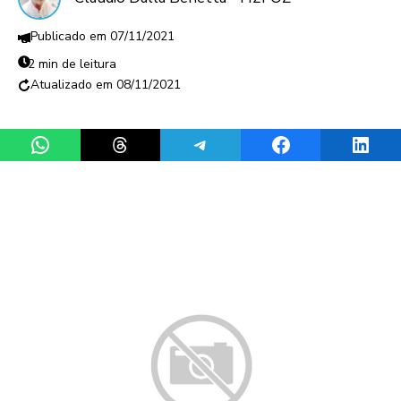
07/11/2021
2 min de leitura
08/11/2021
Share on WhatsApp
Share on Threads
Share on Telegram
Share on Facebook
Share 