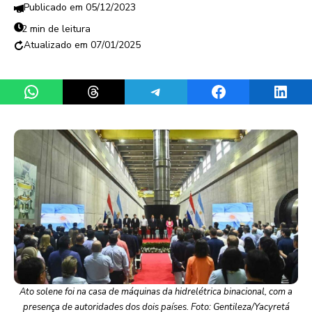
05/12/2023
2 min de leitura
07/01/2025
Share on WhatsApp
Share on Threads
Share on Telegram
Share on Facebook
Share 
Ato solene foi na casa de máquinas da hidrelétrica binacional, com a
presença de autoridades dos dois países. Foto: Gentileza/Yacyretá