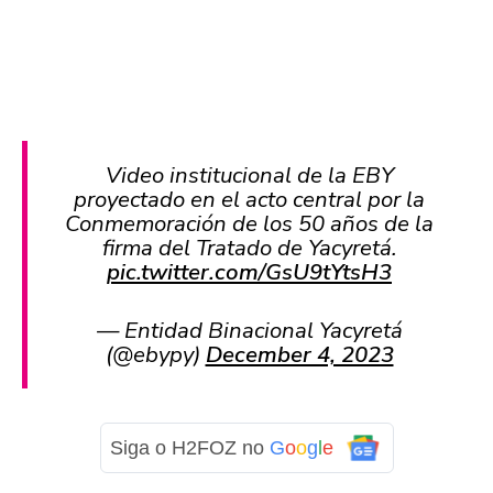
Video institucional de la EBY
proyectado en el acto central por la
Conmemoración de los 50 años de la
firma del Tratado de Yacyretá.
pic.twitter.com/GsU9tYtsH3
— Entidad Binacional Yacyretá
(@ebypy)
December 4, 2023
Siga o H2FOZ no
G
o
o
g
l
e