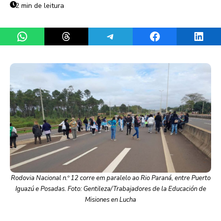
2 min de leitura
Share on WhatsApp
Share on Threads
Share on Telegram
Share on Facebook
Share 
Rodovia Nacional n.º 12 corre em paralelo ao Rio Paraná, entre Puerto
Iguazú e Posadas. Foto: Gentileza/Trabajadores de la Educación de
Misiones en Lucha