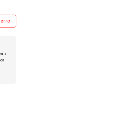
 erro
ira
nça