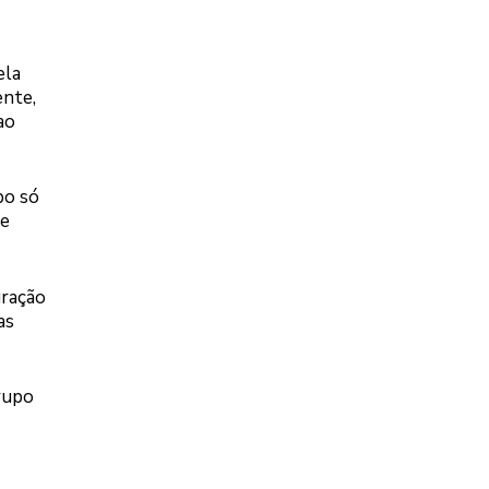
ela
ente,
ao
po só
 e
gração
as
rupo