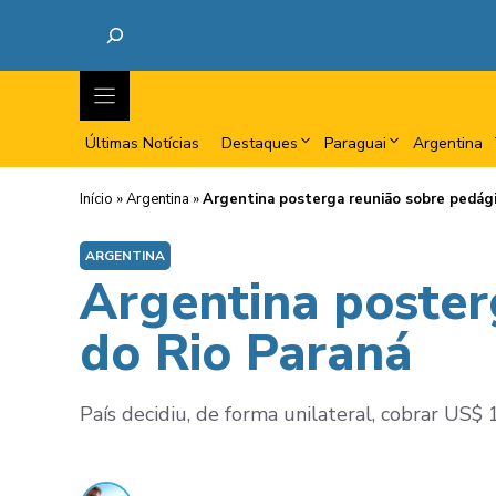
Últimas Notícias
Destaques
Paraguai
Argentina
Início
»
Argentina
»
Argentina posterga reunião sobre pedágio
ARGENTINA
Argentina poster
do Rio Paraná
País decidiu, de forma unilateral, cobrar US