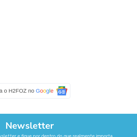
ga o H2FOZ no
G
o
o
g
l
e
Newsletter
sletter e fique por dentro do que realmente importa.