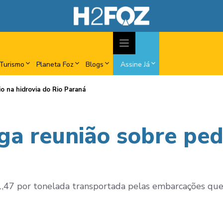
Turismo
Planeta Foz
Blogs
Assine Já
 na hidrovia do Rio Paraná
ga reunião sobre ped
$ 1,47 por tonelada transportada pelas embarcações qu