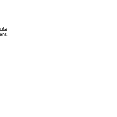
nta
ens,