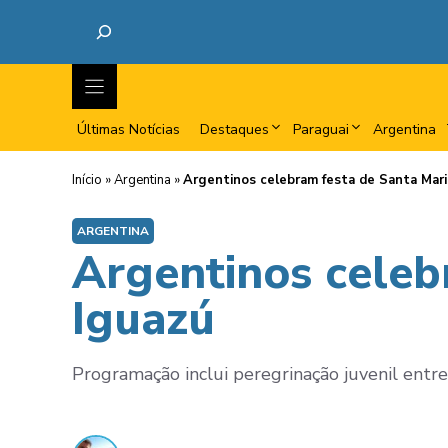
Últimas Notícias
Destaques
Paraguai
Argentina
Início
»
Argentina
»
Argentinos celebram festa de Santa Mar
ARGENTINA
Argentinos celeb
Iguazú
Programação inclui peregrinação juvenil entre