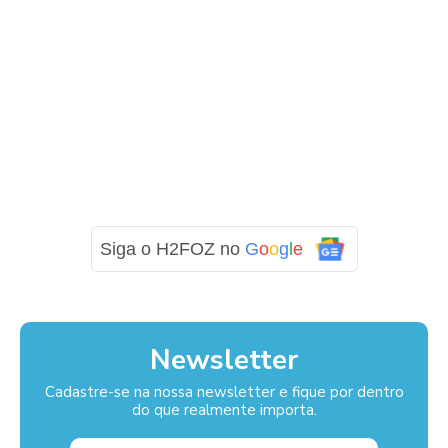
Siga o H2FOZ no
G
o
o
g
l
e
Newsletter
Cadastre-se na nossa newsletter e fique por dentro
do que realmente importa.