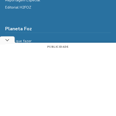
Reportagem Especial
Editorial H2FOZ
Planeta Foz
Foz, o que fazer
PUBLICIDADE
Diga Aí
Utilizamos cookies essenciais e tecnologias semelhantes de
É da Vida
acordo com a nossa Política de Privacidade e, ao continuar
navegando, você concorda com estas condições.
Vidas do Iguaçu
ACEITAR
Política de privacidade
História
Cultura
Veja também
Assine | PIX