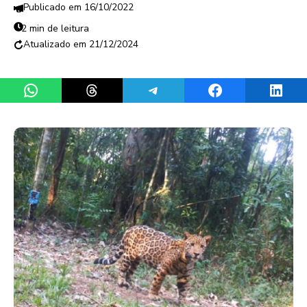
16/10/2022
2 min de leitura
21/12/2024
Share on WhatsApp
Share on Threads
Share on Telegram
Share on Facebook
Share 