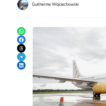
Guilherme Wojciechowski
Share on WhatsApp
Share on Facebook
Share on Threads
Share on Telegram
Share on LinkedIn