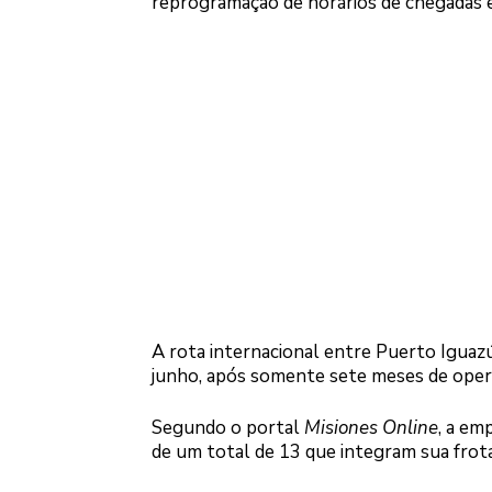
reprogramação de horários de chegadas e
A rota internacional entre Puerto Iguazú 
junho, após somente sete meses de oper
Segundo o portal
Misiones Online
, a em
de um total de 13 que integram sua frota