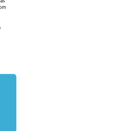
ias
com
m