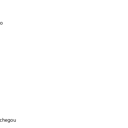
do
i chegou