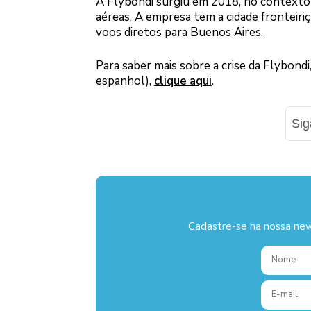
A Flybondi surgiu em 2018, no contexto
aéreas. A empresa tem a cidade fronteir
voos diretos para Buenos Aires.
Para saber mais sobre a crise da Flybon
espanhol),
clique aqui
.
Si
Cadastre-se na nossa new