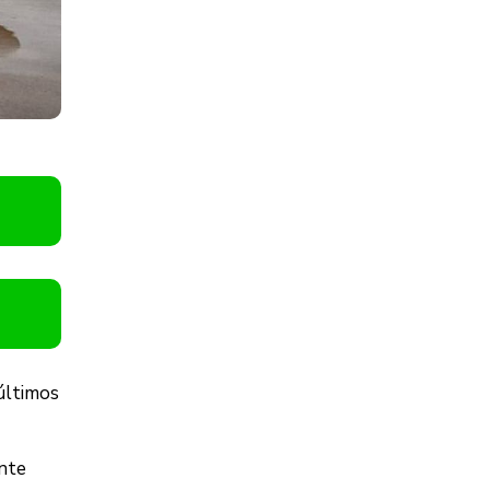
últimos
nte