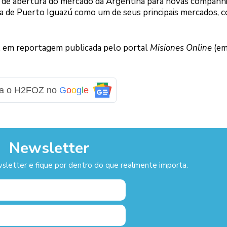
 de abertura do mercado da Argentina para novas companh
iça de Puerto Iguazú como um de seus principais mercados, 
di, em reportagem publicada pelo portal
Misiones Online
(e
ga o H2FOZ no
G
o
o
g
l
e
Newsletter
sletter e fique por dentro do que realmente importa.