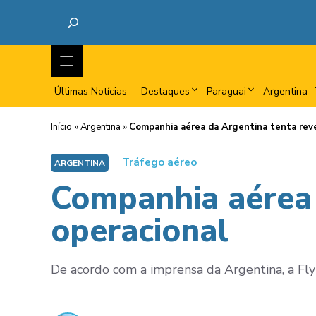
Últimas Notícias
Destaques
Paraguai
Argentina
Início
»
Argentina
»
Companhia aérea da Argentina tenta reve
Tráfego aéreo
ARGENTINA
Companhia aérea 
operacional
De acordo com a imprensa da Argentina, a Fl