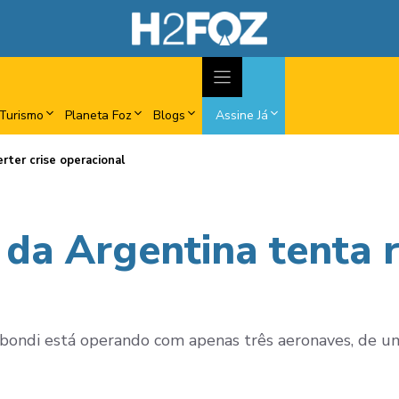
Turismo
Planeta Foz
Blogs
Assine Já
rter crise operacional
da Argentina tenta r
ybondi está operando com apenas três aeronaves, de um