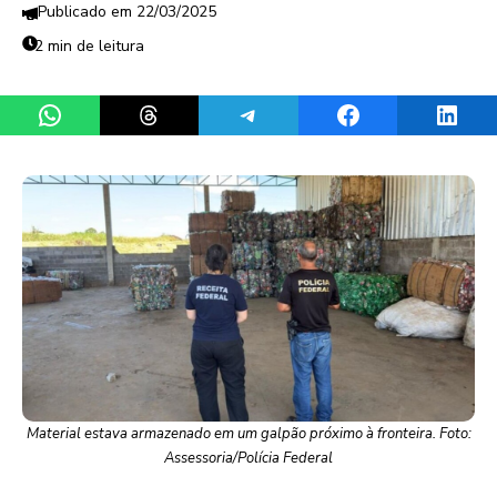
22/03/2025
2 min de leitura
Share on WhatsApp
Share on Threads
Share on Telegram
Share on Facebook
Share 
Material estava armazenado em um galpão próximo à fronteira. Foto:
Assessoria/Polícia Federal