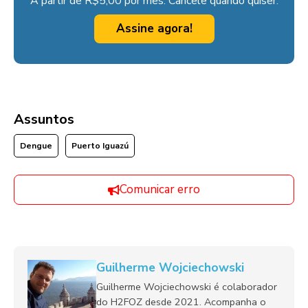
A partir de R$5,00 por mês. Cancele quando quiser.
Assine agora!
Assuntos
Dengue
Puerto Iguazú
Comunicar erro
Guilherme Wojciechowski
Guilherme Wojciechowski é colaborador
do H2FOZ desde 2021. Acompanha o