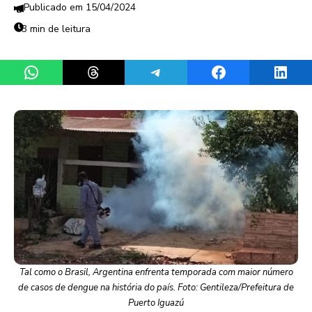
15/04/2024
3 min de leitura
Share on WhatsApp
Share on Threads
Share on Telegram
Share on Facebook
Share 
Tal como o Brasil, Argentina enfrenta temporada com maior número
de casos de dengue na história do país. Foto: Gentileza/Prefeitura de
Puerto Iguazú