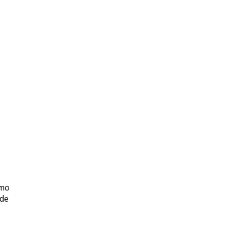
omo
 de