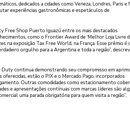
máticos, dedicados a cidades como Veneza, Londres, Paris e
rutar experiências gastronômicas e espetáculos de
uty Free Shop Puerto Iguazú entre os mais destacados
ecimentos, como o Frontier Award de ‘Melhor Loja Livre d
es na exposição Tax Free World, na França. Esse prêmio é 
rdadeiro orgulho para a Argentina e toda a região”, descrev
a, o Duty continua demonstrando seu compromisso em aprimo
des oferecidas, estão o PIX e o Mercado Pago, incorporados
gamento. Outras comodidades como estacionamento cobe
dades e apresentações contínuas com marcas líderes são al
mercial uma parada obrigatória para quem visita a região”,