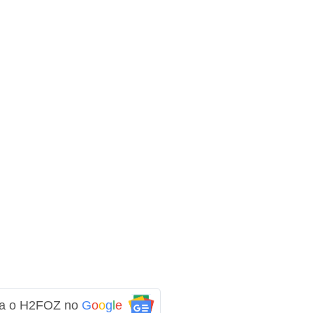
ga o H2FOZ no
G
o
o
g
l
e