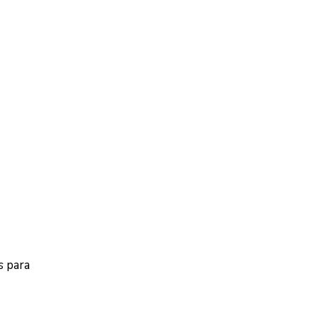
s
para