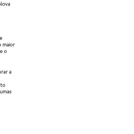
 Nova
e
o maior
e o
rar a
rto
gumas