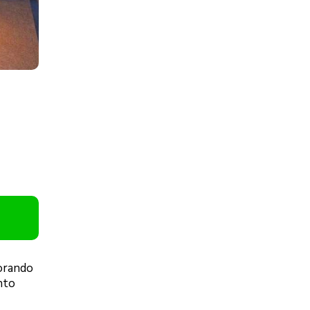
morando
nto