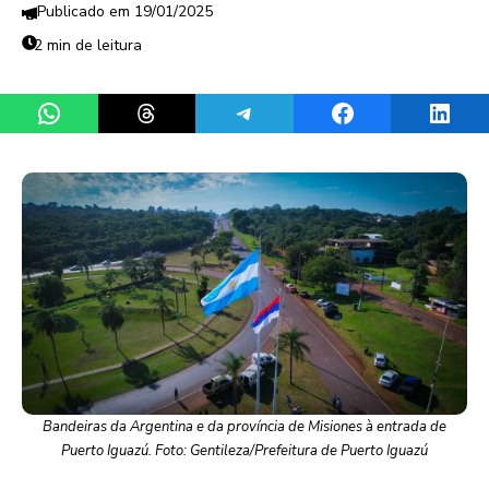
19/01/2025
2 min de leitura
Share on WhatsApp
Share on Threads
Share on Telegram
Share on Facebook
Share 
Bandeiras da Argentina e da província de Misiones à entrada de
Puerto Iguazú. Foto: Gentileza/Prefeitura de Puerto Iguazú